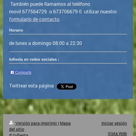
También puede llamarnos al teléfono
movil 677564729 o 673706679 0 utilizar nuestro
formulario de contacto
.
Horario
de lunes a domingo 08:00 a 22:30
tufiesta en redes sociales :
Compartir
Twittear esta página
Versión para imprimir
|
Mapa
Iniciar sesión
del sitio
Vista Web
© tufiesta